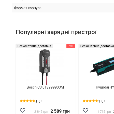
Формат корпуса
Популярні зарядні пристрої
Безкоштовна доставка
-9%
Безкоштовна доставка
Bosch C3 018999903M
Hyundai H
1
1
2 589 грн
2 845 грн
1 715 грн