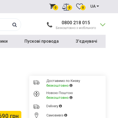
UA
0
0
0
0800 218 015
Безкоштовно з мобільного
ники
Пускові провода
З'єднувачі
Доставимо по Києву
безкоштовно
Новою Поштою
безкоштовно
Delivery
690 грн
Cамовивіз