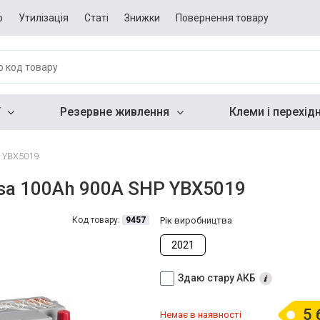
о
Утилізація
Статі
Знижки
Повернення товару
Резервне живлення
Клеми і перехід
 YBX5019
sa 100Ah 900A SHP YBX5019
Код товару:
9457
Рік виробництва
2021
Здаю стару АКБ
5 
Немає в наявності