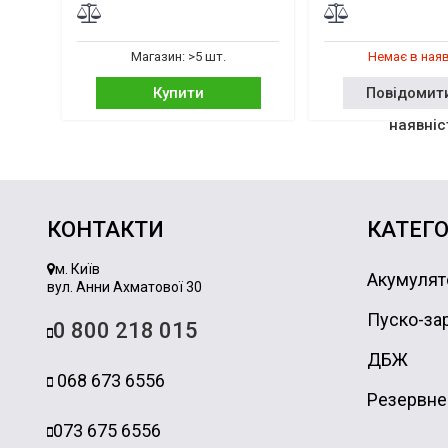
Магазин: >5 шт.
Немає в ная
Купити
Повідомит
наявніс
КОНТАКТИ
КАТЕГО
м. Київ
Акумулят
вул. Анни Ахматової 30
Пуско-зар
0 800 218 015
ДБЖ
068 673 6556
Резервне
073 675 6556