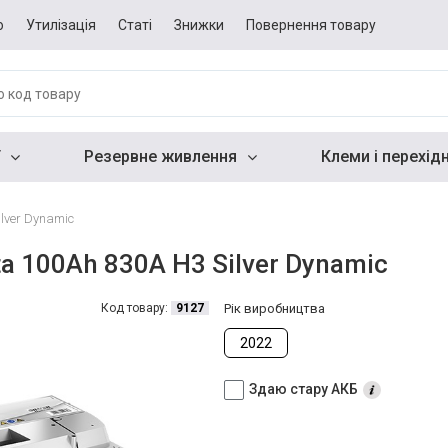
о
Утилізація
Статі
Знижки
Повернення товару
Резервне живлення
Клеми і перехід
lver Dynamic
a 100Ah 830A H3 Silver Dynamic
Код товару:
9127
Рік виробництва
2022
Здаю стару АКБ