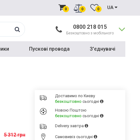
UA
0
0
0
0800 218 015
Безкоштовно з мобільного
ники
Пускові провода
З'єднувачі
Доставимо по Києву
безкоштовно
сьогодні
Новою Поштою
безкоштовно
сьогодні
Delivery
завтра
5 312 грн
Cамовивіз
сьогодні