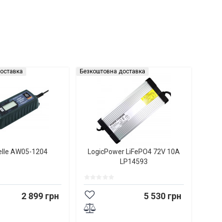
оставка
Безкоштовна доставка
elle AW05-1204
LogicPower LiFePO4 72V 10A
LP14593
2 899 грн
5 530 грн