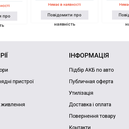
Немає в наявності
Немає
вності
Повідомити про
Пові
и про
наявність
н
ть
РІЇ
ІНФОРМАЦІЯ
ори
Підбір АКБ по авто
ядні пристрої
Публичная оферта
Утилізація
 живлення
Доставка і оплата
Повернення товару
Контакти