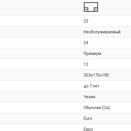
23
Необслуживаемый
24
Премиум
12
353x175x190
до 7 лет
Чехия
Обычная (Ca)
Euro
Евро