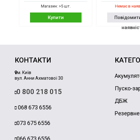
Магазин: >5 шт.
Немає в ная
Купити
Повідомит
наявніс
КОНТАКТИ
КАТЕГО
м. Київ
Акумулят
вул. Анни Ахматової 30
Пуско-зар
0 800 218 015
ДБЖ
068 673 6556
Резервне
073 675 6556
066 673 6556