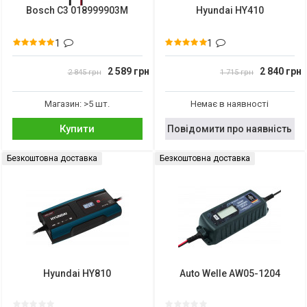
Bosch C3 018999903M
Hyundai HY410
1
1
2 589 грн
2 840 грн
2 845 грн
1 715 грн
Магазин: >5 шт.
Немає в наявності
Купити
Повідомити про наявність
Безкоштовна доставка
Безкоштовна доставка
Hyundai HY810
Auto Welle AW05-1204