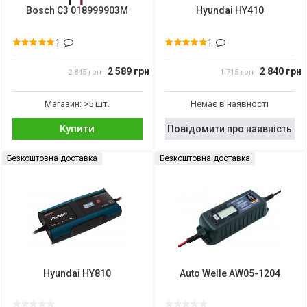
Bosch C3 018999903M
Hyundai HY410
1
1
2 589 грн
2 840 грн
2 845 грн
1 715 грн
Магазин: >5 шт.
Немає в наявності
Купити
Повідомити про наявність
Безкоштовна доставка
Безкоштовна доставка
Hyundai HY810
Auto Welle AW05-1204