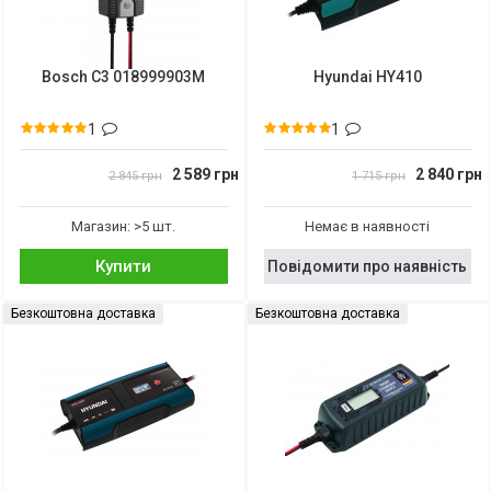
Bosch C3 018999903M
Hyundai HY410
1
1
2 589 грн
2 840 грн
2 845 грн
1 715 грн
Магазин: >5 шт.
Немає в наявності
Купити
Повідомити про наявність
Безкоштовна доставка
Безкоштовна доставка