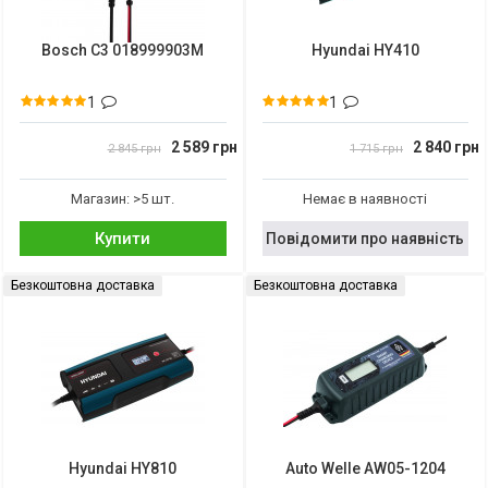
Bosch C3 018999903M
Hyundai HY410
1
1
2 589 грн
2 840 грн
2 845 грн
1 715 грн
Магазин: >5 шт.
Немає в наявності
Купити
Повідомити про наявність
Безкоштовна доставка
Безкоштовна доставка
Hyundai HY810
Auto Welle AW05-1204