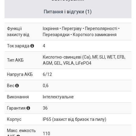
Питання і відгуки (1)
Функції
Іскріння • Перегріву • Переполярності •
захисту від
Перезарядки • Короткого замикання
Ток заряда
4
Кислотно-свинцеві (Ca), MF, SLI, WET, EFB,
Тип АКБ
AGM, GEL, VRLA, LiFePO4
Напруга АКБ
6/12
Вес
0,6
Виконання
Інтелектуальне
Гарантия
36
Корпус
IP65 (захист від бризок та пилу)
Макс. емкость
110