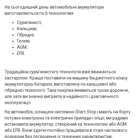
На сьогоднішній день автомобільні акумулятори
виготовляються по 6 технологіям:
Сурм'янисті;
Кальцієві;
Гібридні;
Гелеві;
AGM;
EFB.
Традиційна сурм'янистого технологія вже вважається
застарілою. Краще поставити на машину бюджетного класу
акумуляторну батарею, виготовлену по кальцієвої або
гібридної технології. Така покупка виявиться трохи дорожче,
але зате ви значно виграєте в надійності і довговічності
експлуатації.
На автомобілі, оснащені системою Start-Stop і мають на борту
потужні електронні та електричні прилади і опції, ми радимо
встановити акумулятор, створений за технологією або AGM
або EFB. Вони здатні постійно працювати в стані часткового
розрядки без погіршення їх технічних характеристик.