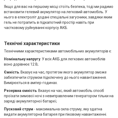
Якщо для вас на першому місці стоїть безпека, тоді ми радимо
встановити гелевий акумулятор на легковий автомобіль. У
нього в електроліт додані спеціальні загусники, завдяки яким
гель не потрапить в підкапотний простір навіть при
частковому руйнуванні корпусу АКБ.
Технічні характеристики
Технічними характеристиками автомобільних акумуляторів є:
Номінальну напругу
. У всіх АКБ для легкових автомобілів
воно дорівнює 12 В;
Ємність
. Вказує на час, протягом якого акумулятор зможе
забезпечити струмом підключену до нього навантаження.
Вимірюється в ампер-годинах.
Резервна ємність
. Вказує на час, який автомобіль спосіб
проїхати зимової ночі з невиправленим генератором тільки на
заряді акумуляторної батареї;
Пусковий струм
- максимальна сила струму, яку здатна
видати акумуляторна батарея при піковому навантаженні.