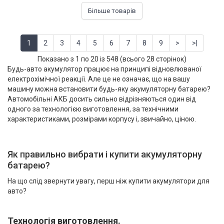
Більше товарів
1
2
3
4
5
6
7
8
9
>
>|
Показано з 1 по 20 із 548 (всього 28 сторінок)
Будь-авто акумулятор працює на принципі відновлюваної
електрохімічної реакції. Але це не означає, що на вашу
машину можна встановити будь-яку акумуляторну батарею?
Автомобільні АКБ досить сильно відрізняються один від
одного за технологією виготовлення, за технічними
характеристиками, розмірами корпусу і, звичайно, ціною.
Як правильно вибрати і купити акумуляторну
батарею?
На що слід звернути увагу, перш ніж купити акумулятори для
авто?
Технологія виготовлення.