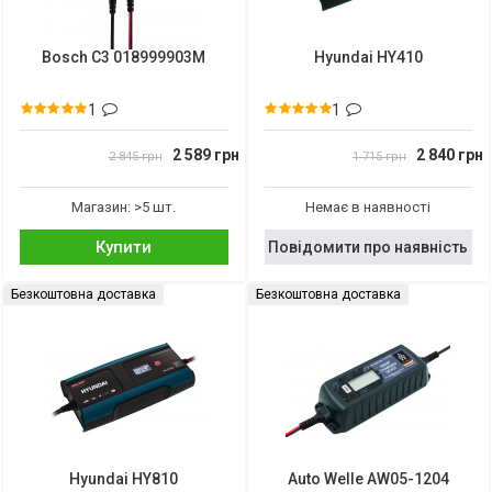
Bosch C3 018999903M
Hyundai HY410
1
1
2 589 грн
2 840 грн
2 845 грн
1 715 грн
Магазин: >5 шт.
Немає в наявності
Купити
Повідомити про наявність
Безкоштовна доставка
Безкоштовна доставка
Hyundai HY810
Auto Welle AW05-1204