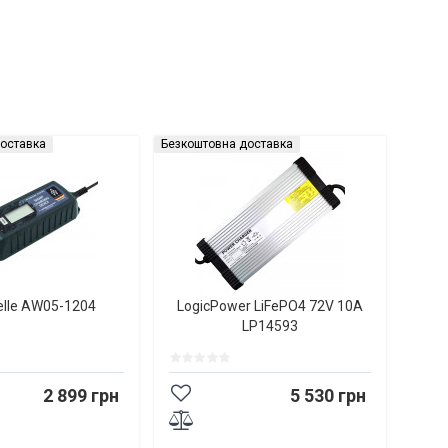
оставка
Безкоштовна доставка
elle AW05-1204
LogicPower LiFePO4 72V 10A
LP14593
2 899 грн
5 530 грн