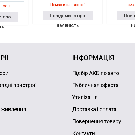
Немає в наявності
Немає
вності
Повідомити про
Пові
и про
наявність
н
ть
РІЇ
ІНФОРМАЦІЯ
ори
Підбір АКБ по авто
ядні пристрої
Публичная оферта
Утилізація
 живлення
Доставка і оплата
Повернення товару
Контакти