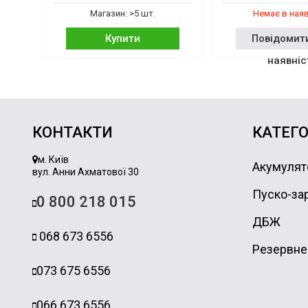
Магазин: >5 шт.
Немає в ная
Купити
Повідомит
наявніс
КОНТАКТИ
КАТЕГО
м. Київ
Акумулят
вул. Анни Ахматової 30
Пуско-зар
0 800 218 015
ДБЖ
068 673 6556
Резервне
073 675 6556
066 673 6556