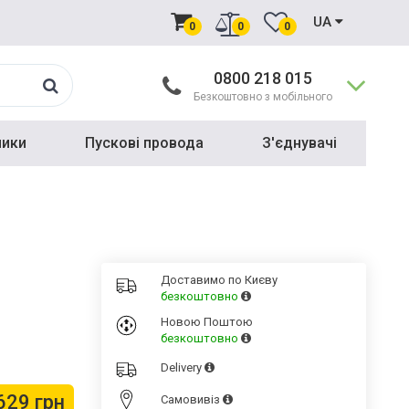
UA
0
0
0
0800 218 015
Безкоштовно з мобільного
ники
Пускові провода
З'єднувачі
Доставимо по Києву
безкоштовно
Новою Поштою
безкоштовно
Delivery
629 грн
Cамовивіз