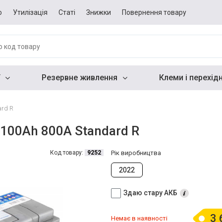
о
Утилізація
Статі
Знижки
Повернення товару
Резервне живлення
Клеми і перехід
ard R
 100Ah 800A Standard R
Код товару:
9252
Рік виробництва
2022
Здаю стару АКБ
3 
Немає в наявності