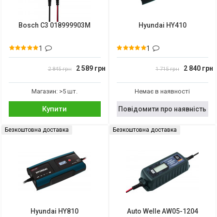
Bosch C3 018999903M
Hyundai HY410
1
1
2 589 грн
2 840 грн
2 845 грн
1 715 грн
Магазин: >5 шт.
Немає в наявності
Купити
Повідомити про наявність
Безкоштовна доставка
Безкоштовна доставка
Hyundai HY810
Auto Welle AW05-1204