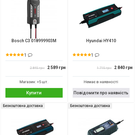
Bosch C3 018999903M
Hyundai HY410
1
1
2 589 грн
2 840 грн
2 845 грн
1 715 грн
Магазин: >5 шт.
Немає в наявності
Купити
Повідомити про наявність
Безкоштовна доставка
Безкоштовна доставка