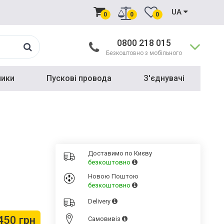
UA
0
0
0
0800 218 015
Безкоштовно з мобільного
ники
Пускові провода
З'єднувачі
Доставимо по Києву
безкоштовно
Новою Поштою
безкоштовно
Delivery
450 грн
Cамовивіз