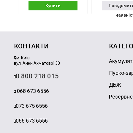
Купити
Повідомит
наявніс
КОНТАКТИ
КАТЕГО
м. Київ
Акумулят
вул. Анни Ахматової 30
Пуско-зар
0 800 218 015
ДБЖ
068 673 6556
Резервне
073 675 6556
066 673 6556