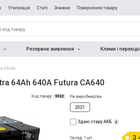
о
Утилізація
Статі
Знижки
Повернення товару
Резервне живлення
Клеми і перехід
ra CA640
ra 64Ah 640A Futura CA640
Код товару:
9532
Рік виробництва
2021
Здаю стару АКБ
3 
Склад: 1 шт.