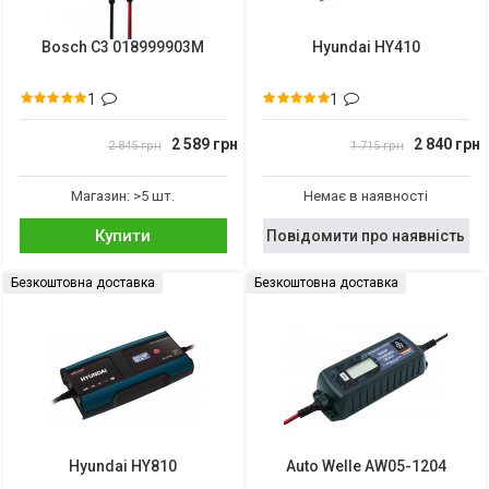
Bosch C3 018999903M
Hyundai HY410
1
1
2 589 грн
2 840 грн
2 845 грн
1 715 грн
Магазин: >5 шт.
Немає в наявності
Купити
Повідомити про наявність
Безкоштовна доставка
Безкоштовна доставка
Hyundai HY810
Auto Welle AW05-1204