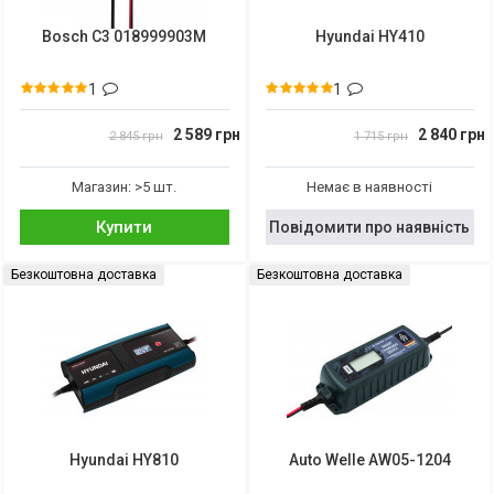
Bosch C3 018999903M
Hyundai HY410
1
1
2 589 грн
2 840 грн
2 845 грн
1 715 грн
Магазин: >5 шт.
Немає в наявності
Купити
Повідомити про наявність
Безкоштовна доставка
Безкоштовна доставка
Hyundai HY810
Auto Welle AW05-1204