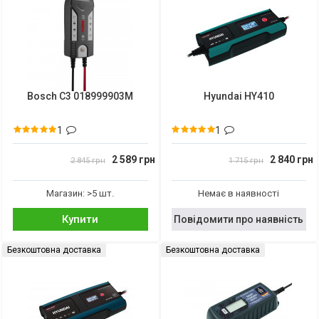
Bosch C3 018999903M
Hyundai HY410
1
1
2 589 грн
2 840 грн
2 845 грн
1 715 грн
Магазин: >5 шт.
Немає в наявності
Купити
Повідомити про наявність
Безкоштовна доставка
Безкоштовна доставка