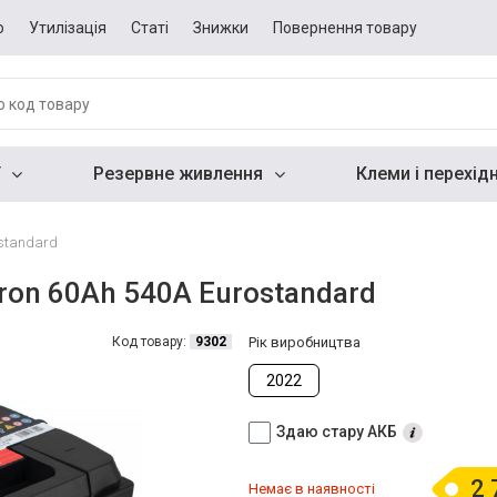
о
Утилізація
Статі
Знижки
Повернення товару
Резервне живлення
Клеми і перехід
ostandard
on 60Ah 540A Eurostandard
Код товару:
9302
Рік виробництва
2022
Здаю стару АКБ
2 
Немає в наявності