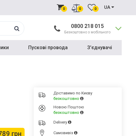
UA
0
0
0
0800 218 015
Безкоштовно з мобільного
ники
Пускові провода
З'єднувачі
Доставимо по Києву
безкоштовно
Новою Поштою
безкоштовно
Delivery
789 грн
Cамовивіз