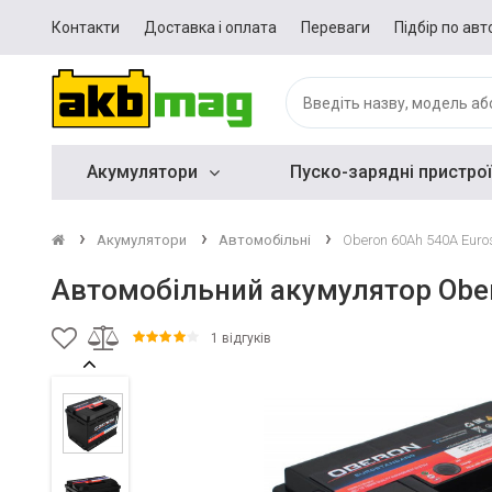
Контакти
Доставка і оплата
Переваги
Підбір по авт
Акумулятори
Пуско-зарядні пристрої
Акумулятори
Автомобільні
Oberon 60Ah 540A Eur
Автомобільний акумулятор Ober
1 відгуків