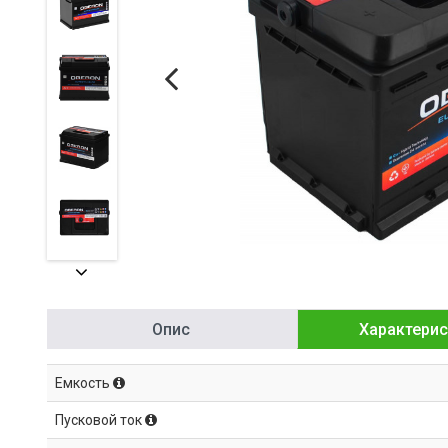
Опис
Характерис
Емкость
Пусковой ток