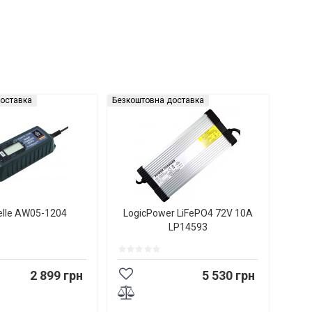
оставка
Безкоштовна доставка
elle AW05-1204
LogicPower LiFePO4 72V 10A
LP14593
2 899 грн
5 530 грн