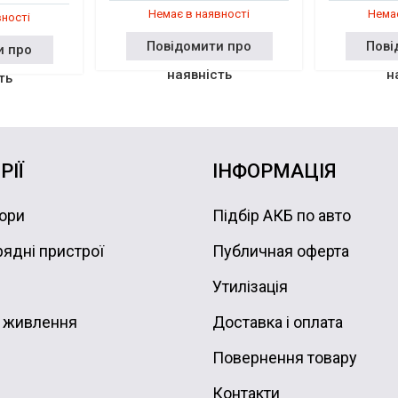
Немає в наявності
Немає
вності
Повідомити про
Пові
и про
наявність
н
ть
РІЇ
ІНФОРМАЦІЯ
ори
Підбір АКБ по авто
ядні пристрої
Публичная оферта
Утилізація
 живлення
Доставка і оплата
Повернення товару
Контакти