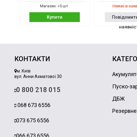
Магазин: >5 шт.
Немає в ная
Купити
Повідомит
наявніс
КОНТАКТИ
КАТЕГО
м. Київ
Акумулят
вул. Анни Ахматової 30
Пуско-зар
0 800 218 015
ДБЖ
068 673 6556
Резервне
073 675 6556
066 673 6556