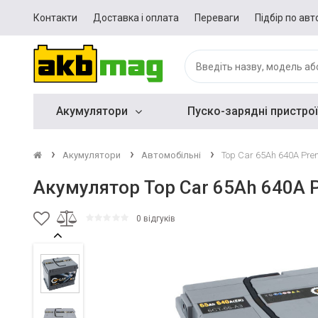
Контакти
Доставка і оплата
Переваги
Підбір по авт
Акумулятори
Пуско-зарядні пристрої
Акумулятори
Автомобільні
Top Car 65Ah 640A Pr
Акумулятор Top Car 65Ah 640A
0 відгуків