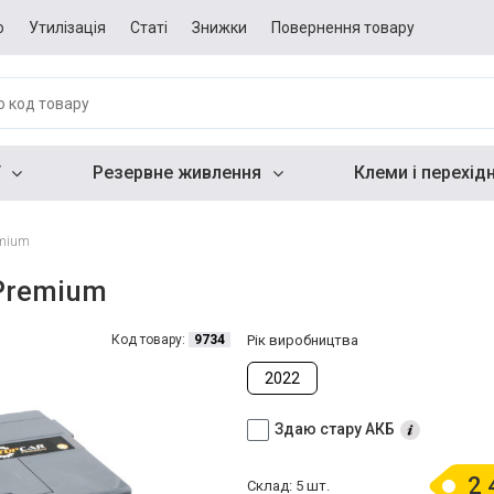
о
Утилізація
Статі
Знижки
Повернення товару
Резервне живлення
Клеми і перехід
emium
 Premium
Код товару:
9734
Рік виробництва
2022
Здаю стару АКБ
2 
Склад: 5 шт.