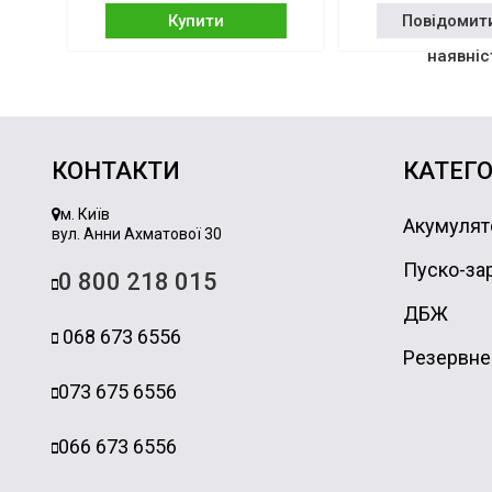
Купити
Повідомит
наявніс
КОНТАКТИ
КАТЕГО
м. Київ
Акумулят
вул. Анни Ахматової 30
Пуско-зар
0 800 218 015
ДБЖ
068 673 6556
Резервне
073 675 6556
066 673 6556