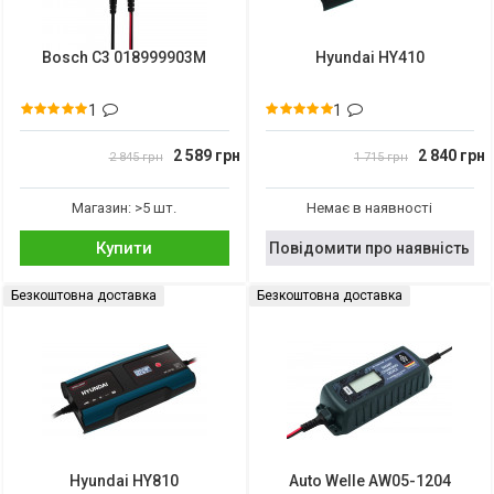
Bosch C3 018999903M
Hyundai HY410
1
1
2 589 грн
2 840 грн
2 845 грн
1 715 грн
Магазин: >5 шт.
Немає в наявності
Купити
Повідомити про наявність
Безкоштовна доставка
Безкоштовна доставка
Hyundai HY810
Auto Welle AW05-1204