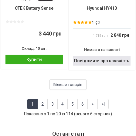
CTEK Battery Sense
Hyundai HY410
1
3 440 грн
2 840 грн
1 715 грн
Склад: 10 шт.
Немає в наявності
Купити
Повідомити про наявність
Більше товарів
1
2
3
4
5
6
>
>|
Показано з 1 по 20 із 114 (всього 6 сторінок)
Остані статі