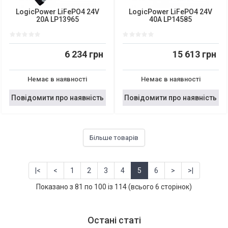
LogicPower LiFePO4 24V
LogicPower LiFePO4 24V
20A LP13965
40A LP14585
6 234 грн
15 613 грн
Немає в наявності
Немає в наявності
Повідомити про наявність
Повідомити про наявність
Більше товарів
|<
<
1
2
3
4
5
6
>
>|
Показано з 81 по 100 із 114 (всього 6 сторінок)
Остані статі