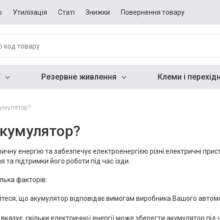
о
Утилізація
Статі
Знижки
Повернення товару
Резервне живлення
Клеми і перехід
кумулятор?
акумулятор?
чну енергію та забезпечує електроенергією різні електричні пристрої
я та підтримки його роботи під час їзди.
лька факторів:
еся, що акумулятор відповідає вимогам виробника Вашого автомобі
а вказує, скільки електричної енергії може зберегти акумулятор пі