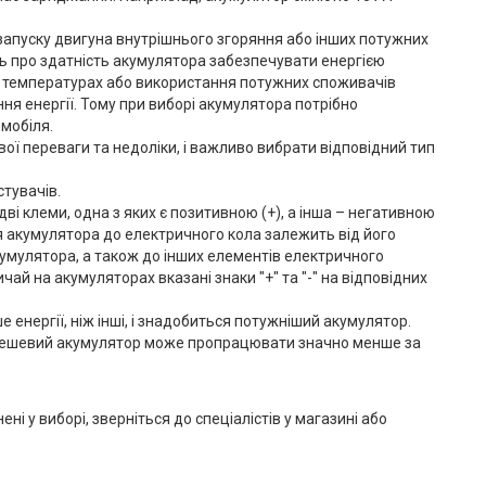
апуску двигуна внутрішнього згоряння або інших потужних
ить про здатність акумулятора забезпечувати енергією
х температурах або використання потужних споживачів
ня енергії. Тому при виборі акумулятора потрібно
омобіля.
свої переваги та недоліки, і важливо вибрати відповідний тип
стувачів.
і клеми, одна з яких є позитивною (+), а інша – негативною
я акумулятора до електричного кола залежить від його
умулятора, а також до інших елементів електричного
й на акумуляторах вказані знаки "+" та "-" на відповідних
 енергії, ніж інші, і знадобиться потужніший акумулятор.
але дешевий акумулятор може пропрацювати значно менше за
 у виборі, зверніться до спеціалістів у магазині або