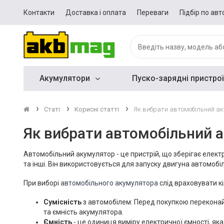
Контакти
Доставка і оплата
Переваги
Підбір по авт
Акумулятори
Пуско-зарядні пристрої
Статі
Корисні статті
Як вибрати автомобільний а
Як вибрати автомобільний 
Автомобільний акумулятор - це пристрій, що зберігає електри
та інші. Він використовується для запуску двигуна автомобіл
При виборі
автомобільного акумулятора
слід враховувати кі
Сумісність
з автомобілем: Перед покупкою переконайт
та ємність акумулятора.
Ємність
- це одиниця виміру електричної ємності, як