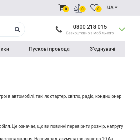
UA
0
0
0
0800 218 015
Безкоштовно з мобільного
ники
Пускові провода
З'єднувачі
 в автомобілі, такі як стартер, світло, радіо, кондиціонер
ля. Це означає, що ви повинні перевірити розмір, напругу
д час заряджання. Наприклад, акумулятор ємністю 10 Ач