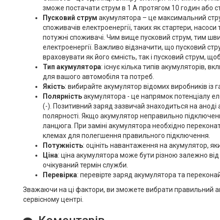
зможе постачати струм в 1 А протягом 10 годин або ст
Пусковий струм
акумулятора – це максимальний стру
споживачів електроенергії, таких як стартери, насоси
потужні споживачі. Чим вище пусковий струм, тим шв
електроенергії. Важливо відзначити, що пусковий стру
враховувати як його ємність, так і пусковий струм, щ
Тип акумулятора
: існує кілька типів акумуляторів, 
для вашого автомобіля та потреб.
Якість
: вибирайте акумулятор відомих виробників із г
Полярність
акумулятора - це напрямок потенціалу еле
(-). Позитивний заряд зазвичай знаходиться на аноді
полярності. Якщо акумулятор неправильно підключен
ланцюга. При заміні акумулятора необхідно переконати
клемах для полегшення правильного підключення.
Потужність
: оцініть навантаження на акумулятор, як
Ціна
: ціна акумулятора може бути різною залежно ві
очікуваний термін служби.
Перевірка
: перевірте заряд акумулятора та перекон
Зважаючи на ці фактори, ви зможете вибрати правильний авт
сервісному центрі.