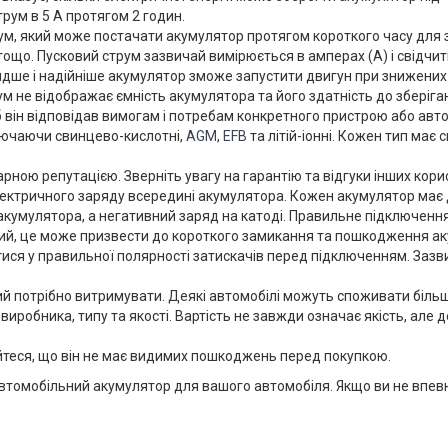
рум в 5 А протягом 2 годин.
м, який може постачати акумулятор протягом короткого часу для з
 тощо. Пусковий струм зазвичай вимірюється в амперах (А) і свідч
идше і надійніше акумулятор зможе запустити двигун при знижени
м не відображає ємність акумулятора та його здатність до зберіган
об він відповідав вимогам і потребам конкретного пристрою або авт
включаючи свинцево-кислотні,
AGM
,
EFB
та літій-іонні. Кожен тип має 
арною репутацією. Зверніть увагу на гарантію та відгуки інших кори
ктричного заряду всередині акумулятора. Кожен акумулятор має дв
 акумулятора, а негативний заряд на катоді. Правильне підключенн
ий, це може призвести до короткого замикання та пошкодження ак
ся у правильної полярності затискачів перед підключенням. Зазвича
ий потрібно витримувати. Деякі автомобілі можуть споживати більше
д виробника, типу та якості. Вартість не завжди означає якість, 
айтеся, що він не має видимих пошкоджень перед покупкою.
омобільний акумулятор для вашого автомобіля. Якщо ви не впевнені