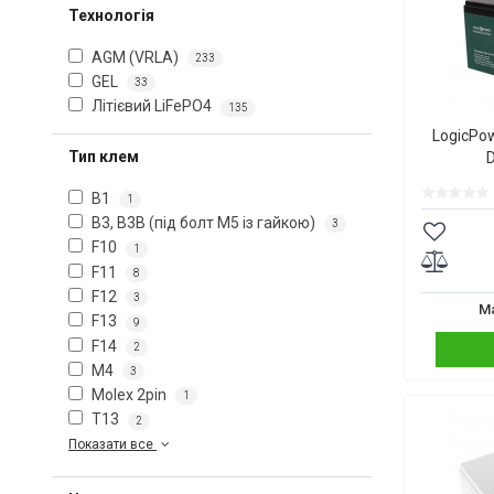
Технологія
AGM (VRLA)
233
GEL
33
Літієвий LiFePO4
135
LogicPo
Тип клем
B1
1
B3, B3B (під болт М5 із гайкою)
3
F10
1
F11
8
F12
3
Ма
F13
9
F14
2
M4
3
Molex 2pin
1
T13
2
Показати все