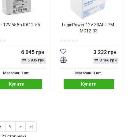
ar 12V 55Ah RA12-55
LogicPower 12V 33Ah LPM-
MG12-33
6 045 грн
3 232 грн
5 935 грн
3 166 грн
Магазин: 1 шт.
Магазин: 1 шт.
Купити
Купити
8
9
>
>|
о 21 сторінок)