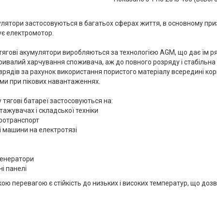
улятори застосовуються в багатьох сферах життя, в основному приз
ує електромотор.
 тягові акумулятори виробляються за технологією AGM, що дає їм р
ривалий харчування споживача, аж до повного розряду і стабільна по
зрядів за рахунок використання пористого матеріалу всередині кор
уми при пікових навантаженнях.
 тягові батареї застосовуються на:
тажувачах і складської техніки
ротранспорт
і машини на електротязі
генератори
ні панелі
ою перевагою є стійкість до низьких і високих температур, що дозв