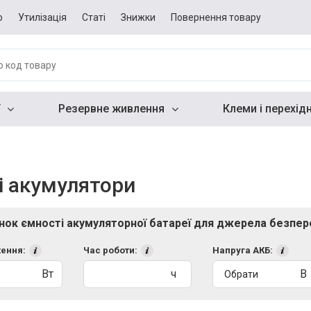
о
Утилізація
Статі
Знижки
Повернення товару
Резервне живлення
Клеми і перехід
і акумулятори
нок ємності акумуляторної батареї для джерела безпе
ення:
Час роботи:
Напруга АКБ:
Вт
ч
В