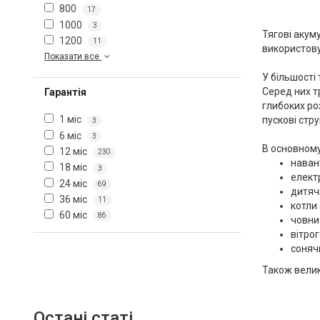
800
17
1000
3
Тягові акум
1200
11
використов
Показати все
У більшості
Серед них т
Гарантія
глибоких ро
1 міс
пускові стр
3
6 міс
3
В основному
12 міс
230
наван
18 міс
3
елект
24 міс
69
дитяч
36 міс
11
котли
60 міс
86
човни
вітро
соняч
Також велик
Остані статі