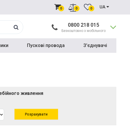
UA
0
0
0
0800 218 015
Безкоштовно з мобільного
ники
Пускові провода
З'єднувачі
ребійного живлення