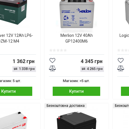
wer 12V 12Ah LP6-
Merlion 12V 40Ah
Logi
DZM-12 M4
GP12400M6
1 362 грн
4 345 грн
1 338 грн
4 265 грн
газин: 5 шт.
Магазин: >5 шт.
Купити
Купити
Безкоштовна доставка
Безкошт