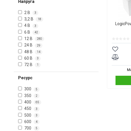
Напруга
2 В
3
3,2 В
18
LogicPo
4 В
3
6 В
42
12 В
280
24 В
29
48 В
14
60 В
3
72 В
1
Ма
Ресурс
300
5
350
2
400
65
450
3
500
3
600
4
700
5