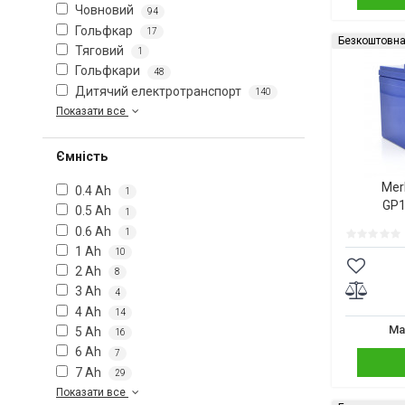
Човновий
94
Гольфкар
17
Безкоштовна
Тяговий
1
Гольфкари
48
Дитячий електротранспорт
140
Показати все
Ємність
Mer
0.4 Ah
1
GP1
0.5 Ah
1
0.6 Ah
1
1 Ah
10
2 Ah
8
3 Ah
4
4 Ah
14
Ма
5 Ah
16
6 Ah
7
7 Ah
29
Показати все