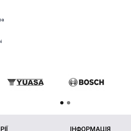
ра
і
РІЇ
ІНФОРМАЦІЯ