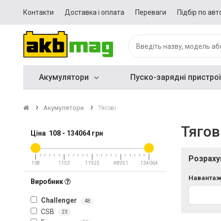
Контакти
Доставка і оплата
Переваги
Підбір по авт
Акумулятори
Пуско-зарядні пристрої
Акумулятори
Тягові
Тягов
Ціна
108
-
134064
грн
Розраху
108
1153
11925
48951
134064
Навантаж
Виробник
Challenger
48
CSB
23