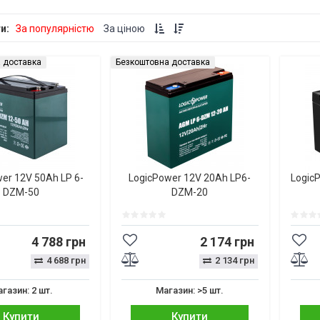
ти:
За популярністю
За ціною
 доставка
Безкоштовна доставка
er 12V 50Ah LP 6-
LogicPower 12V 20Ah LP6-
Logic
DZM-50
DZM-20
4 788 грн
2 174 грн
4 688 грн
2 134 грн
газин: 2 шт.
Магазин: >5 шт.
Купити
Купити