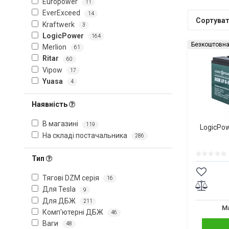
Europower
11
EverExceed
14
Сортува
Kraftwerk
3
LogicPower
164
Безкоштовна
Merlion
61
Ritar
60
Vipow
17
Yuasa
4
Наявність
В магазині
119
LogicPow
На складі постачальника
286
Тип
Тягові DZM серія
16
Для Tesla
9
Для ДБЖ
211
Ма
Комп'ютерні ДБЖ
46
Ваги
48