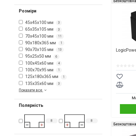
Безкоштовна
Розміри
45x45x100 мм
3
65x35x105 мм
3
70x45x100 мм
11
90x180x365 мм
1
90x70x105 мм
LogicPow
13
95x25x50 мм
6
100x45x60 мм
4
100x70x95 мм
1
125x180x365 мм
1
135x35x60 мм
3
Показати все
Ма
Полярність
8
8
Безкоштовна