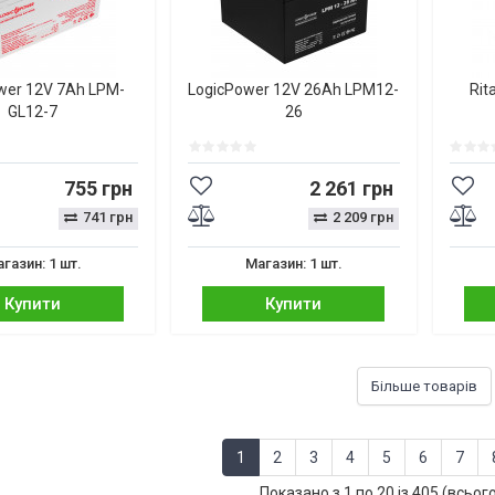
wer 12V 7Ah LPM-
LogicPower 12V 26Ah LPM12-
Rit
GL12-7
26
755 грн
2 261 грн
741 грн
2 209 грн
газин: 1 шт.
Магазин: 1 шт.
Купити
Купити
Більше товарів
1
2
3
4
5
6
7
Показано з 1 по 20 із 405 (всьог