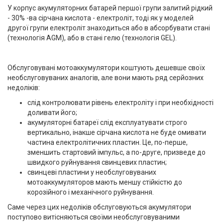
У корпус акумуляторних батарей першої групи залитий рідкий
- 30% -ва сірчана кислота - електроліт, тоді як у моделей
другої групи електроліт знаходиться або в абсорбувати стані
(технологія AGM), або в стані гелю (технологія GEL).
Обслуговувані мотоаккумулятори коштують дешевше своїх
необслуговуваних аналогів, але вони мають ряд серйозних
недоліків:
слід контролювати рівень електроліту і при необхідності
доливати його;
акумуляторні батареї слід експлуатувати строго
вертикально, інакше сірчана кислота не буде омивати
частина електролітичних пластин. Це, по-перше,
зменшить стартовий імпульс, а по-друге, призведе до
швидкого руйнування свинцевих пластин;
свинцеві пластини у необслуговуваних
мотоаккумуляторов мають меншу стійкістю до
корозійного і механічного руйнування.
Саме через цих недоліків обслуговуються акумулятори
поступово витісняються своїми необслуговуваними