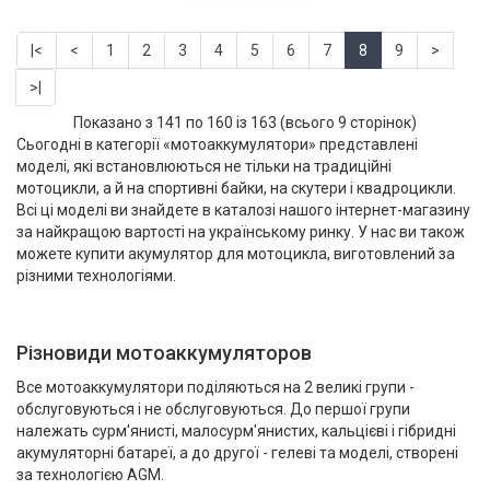
|<
<
1
2
3
4
5
6
7
8
9
>
>|
Показано з 141 по 160 із 163 (всього 9 сторінок)
Сьогодні в категорії «мотоаккумулятори» представлені
моделі, які встановлюються не тільки на традиційні
мотоцикли, а й на спортивні байки, на скутери і квадроцикли.
Всі ці моделі ви знайдете в каталозі нашого інтернет-магазину
за найкращою вартості на українському ринку. У нас ви також
можете купити акумулятор для мотоцикла, виготовлений за
різними технологіями.
Різновиди мотоаккумуляторов
Все мотоаккумулятори поділяються на 2 великі групи -
обслуговуються і не обслуговуються. До першої групи
належать сурм'янисті, малосурм'янистих, кальцієві і гібридні
акумуляторні батареї, а до другої - гелеві та моделі, створені
за технологією AGM.