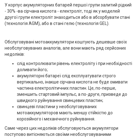
У корпус акумуляторних батарей першої групи залитий рідкий
- 30% -ва сірчана кислота - електроліт, тоді як у моделей
другої групи електроліт знаходиться або в абсорбувати стані
(технологія AGM), або в стані гелю (технологія GEL).
Обслуговувані мотоаккумулятори коштують дешевше своїх
необслуговуваних аналогів, але вони мають ряд серйозних
недоліків:
слід контролювати рівень електроліту і при необхідності
доливати його;
акумуляторні батареї слід експлуатувати строго
вертикально, інакше сірчана кислота не буде омивати
частина електролітичних пластин. Це, по-перше,
зменшить стартовий імпульс, а по-друге, призведе до
швидкого руйнування свинцевих пластин;
свинцеві пластини у необслуговуваних
мотоаккумуляторов мають меншу стійкістю до
корозійного і механічного руйнування.
Саме через цих недоліків обслуговуються акумулятори
поступово витісняються своїми необслуговуваними