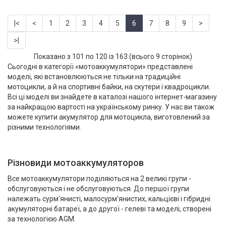
|<
<
1
2
3
4
5
6
7
8
9
>
>|
Показано з 101 по 120 із 163 (всього 9 сторінок)
Сьогодні в категорії «мотоаккумулятори» представлені
моделі, які встановлюються не тільки на традиційні
мотоцикли, а й на спортивні байки, на скутери і квадроцикли.
Всі ці моделі ви знайдете в каталозі нашого інтернет-магазину
за найкращою вартості на українському ринку. У нас ви також
можете купити акумулятор для мотоцикла, виготовлений за
різними технологіями.
Різновиди мотоаккумуляторов
Все мотоаккумулятори поділяються на 2 великі групи -
обслуговуються і не обслуговуються. До першої групи
належать сурм'янисті, малосурм'янистих, кальцієві і гібридні
акумуляторні батареї, а до другої - гелеві та моделі, створені
за технологією AGM.