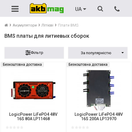
Акумулятори
Автомобільні
Зарядні пристрої
Бензинові генератори
UA
Тягові
Зарядні пристрої
Пуско-зарядні пристрої
Дизельні генератори
Акумулятори
Літієві
Плати BMS
BMS платы для литиевых сборок
Мото
Пускові пристрої (бустери)
ДБЖ
ДБЖ
Для ДБЖ
Аксесуари
Резервне живлення
Портативні генератори
Фільтр
За популярністю
Безкоштовна доставка
Безкоштовна доставка
Вантажні
Пускові провода
Для човнів
Зєднувачі (перемички)
Літієві
LogicPower LiFePO4 48V
LogicPower LiFePO4 48V
16S 80A LP11468
16S 200A LP13970