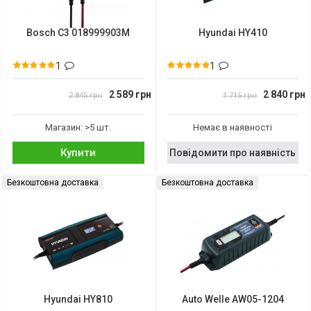
Bosch C3 018999903M
Hyundai HY410
1
1
2 589 грн
2 840 грн
2 845 грн
1 715 грн
Магазин: >5 шт.
Немає в наявності
Купити
Повідомити про наявність
Безкоштовна доставка
Безкоштовна доставка
Hyundai HY810
Auto Welle AW05-1204