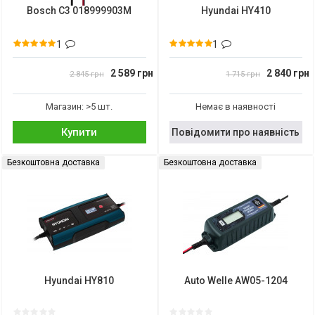
Bosch C3 018999903M
Hyundai HY410
1
1
2 589 грн
2 840 грн
2 845 грн
1 715 грн
Магазин: >5 шт.
Немає в наявності
Купити
Повідомити про наявність
Безкоштовна доставка
Безкоштовна доставка
Hyundai HY810
Auto Welle AW05-1204