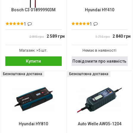
Bosch C3 018999903M
Hyundai HY410
1
1
2 589 грн
2 840 грн
2 845 грн
1 715 грн
Магазин: >5 шт.
Немає в наявності
Купити
Повідомити про наявність
Безкоштовна доставка
Безкоштовна доставка
Hyundai HY810
Auto Welle AW05-1204