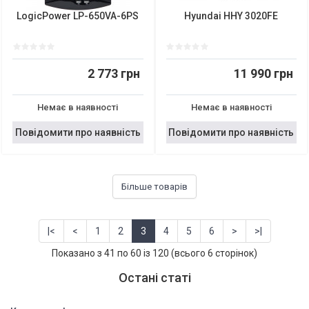
LogicPower LP-650VA-6PS
Hyundai HHY 3020FE
2 773 грн
11 990 грн
Немає в наявності
Немає в наявності
Повідомити про наявність
Повідомити про наявність
Більше товарів
|<
<
1
2
3
4
5
6
>
>|
Показано з 41 по 60 із 120 (всього 6 сторінок)
Остані статі