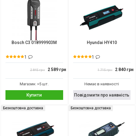
Bosch C3 018999903M
Hyundai HY410
1
1
2 589 грн
2 840 грн
2 845 грн
1 715 грн
Магазин: >5 шт.
Немає в наявності
Купити
Повідомити про наявність
Безкоштовна доставка
Безкоштовна доставка