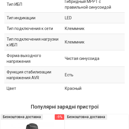
Гибридный MPPT с
Тип ИБП
правильной синусоидой
Тип индикации
LED
Тип подключения к сети
Клеммник
Тип подключения нагрузки
Клеммник
к ИБП
Форма выходного
Чистая синусоида
напряжения
Функция стабилизации
Есть
напряжения AVR
Цвет
Красный
Популярні зарядні пристрої
Безкоштовна доставка
-9%
Безкоштовна доставка