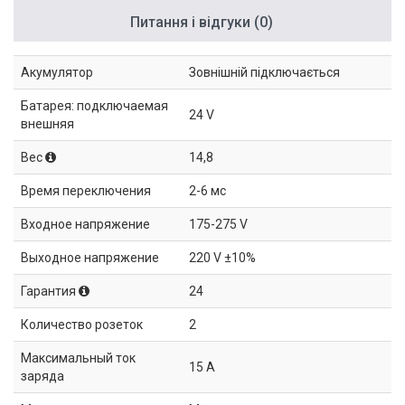
Питання і відгуки (0)
Акумулятор
Зовнішній підключається
Батарея: подключаемая
24 V
внешняя
Вес
14,8
Время переключения
2-6 мс
Входное напряжение
175-275 V
Выходное напряжение
220 V ±10%
Гарантия
24
Количество розеток
2
Максимальный ток
15 А
заряда