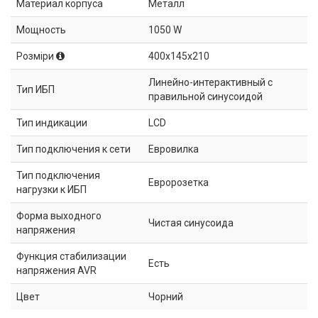
Материал корпуса
Металл
Мощность
1050 W
Розміри
400x145x210
Линейно-интерактивный с
Тип ИБП
правильной синусоидой
Тип индикации
LCD
Тип подключения к сети
Евровилка
Тип подключения
Евророзетка
нагрузки к ИБП
Форма выходного
Чистая синусоида
напряжения
Функция стабилизации
Есть
напряжения AVR
Цвет
Чорний