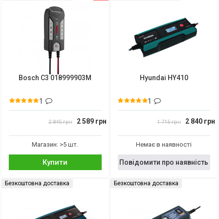
Bosch C3 018999903M
Hyundai HY410
1
1
2 589 грн
2 840 грн
2 845 грн
1 715 грн
Магазин: >5 шт.
Немає в наявності
Купити
Повідомити про наявність
Безкоштовна доставка
Безкоштовна доставка