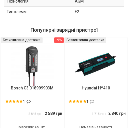
Технология
AGM
Тип клемм
F2
Популярні зарядні пристрої
Безкоштовна доставка
-9%
Безкоштовна доставка
Bosch C3 018999903M
Hyundai HY410
1
1
2 589 грн
2 840 грн
2 845 грн
1 715 грн
Магазин: >5 шт.
Немає в наявності