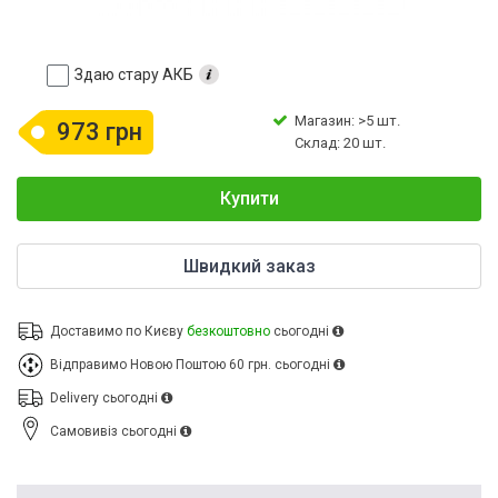
Здаю стару АКБ
Магазин: >5 шт.
973 грн
Склад: 20 шт.
Купити
Швидкий заказ
Доставимо по Києву
безкоштовно
сьогодні
Відправимо Новою Поштою
60 грн.
сьогодні
Delivery
сьогодні
Cамовивіз
сьогодні