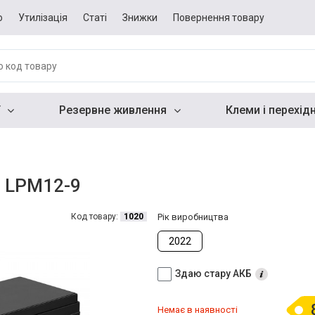
о
Утилізація
Статі
Знижки
Повернення товару
Резервне живлення
Клеми і перехід
h LPM12-9
Код товару:
1020
Рік виробництва
2022
Здаю стару АКБ
Немає в наявності