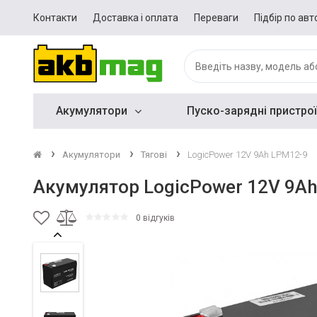
Контакти
Доставка і оплата
Переваги
Підбір по авт
Акумулятори
Пуско-зарядні пристрої
Акумулятори
Тягові
LogicPower 12V 9Ah LPM12-9
Акумулятор LogicPower 12V 9A
0 відгуків