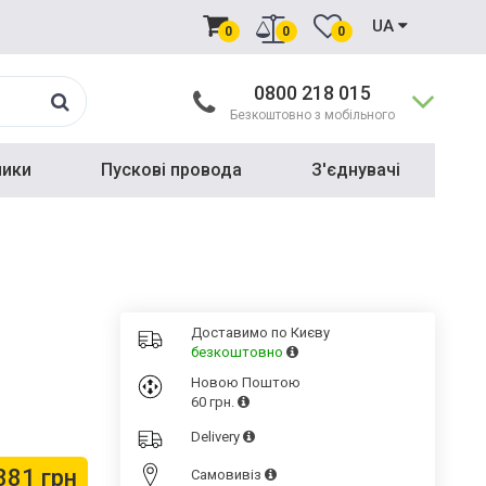
UA
0
0
0
0800 218 015
Безкоштовно з мобільного
ники
Пускові провода
З'єднувачі
Доставимо по Києву
безкоштовно
Новою Поштою
60 грн.
Delivery
881 грн
Cамовивіз