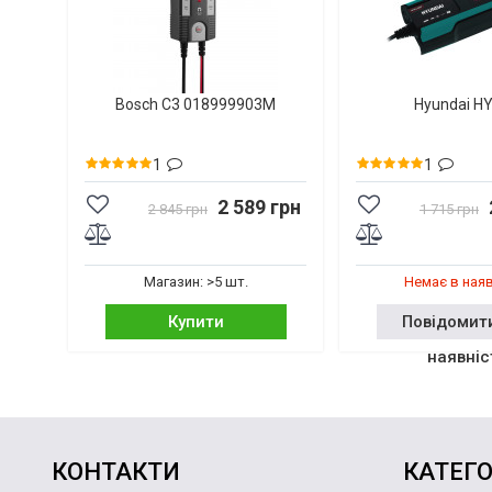
Bosch C3 018999903M
Hyundai H
1
1
2 589 грн
2 845 грн
1 715 грн
Магазин: >5 шт.
Немає в ная
Купити
Повідомит
наявніс
КОНТАКТИ
КАТЕГО