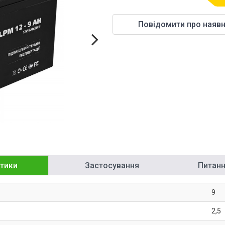
Повідомити про наявн
тики
Застосування
Питання
9
2,5