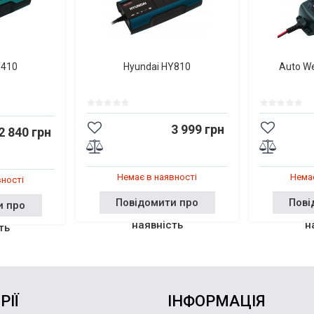
Y410
Hyundai HY810
Auto W
3 999 грн
2 840 грн
Немає в наявності
Немає
вності
Повідомити про
Пові
и про
наявність
н
ть
РІЇ
ІНФОРМАЦІЯ