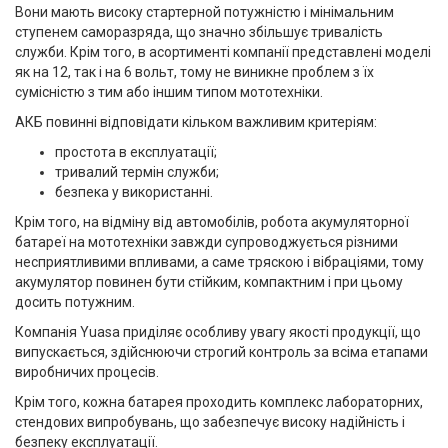
Вони мають високу стартерной потужністю і мінімальним
ступенем саморазряда, що значно збільшує тривалість
служби. Крім того, в асортименті компанії представлені моделі
як на 12, так і на 6 вольт, тому не виникне проблем з їх
сумісністю з тим або іншим типом мототехніки.
АКБ повинні відповідати кільком важливим критеріям:
простота в експлуатації;
тривалий термін служби;
безпека у використанні.
Крім того, на відміну від автомобілів, робота акумуляторної
батареї на мототехніки завжди супроводжується різними
несприятливими впливами, а саме тряскою і вібраціями, тому
акумулятор повинен бути стійким, компактним і при цьому
досить потужним.
Компанія Yuasa приділяє особливу увагу якості продукції, що
випускається, здійснюючи строгий контроль за всіма етапами
виробничих процесів.
Крім того, кожна батарея проходить комплекс лабораторних,
стендових випробувань, що забезпечує високу надійність і
безпеку експлуатації.