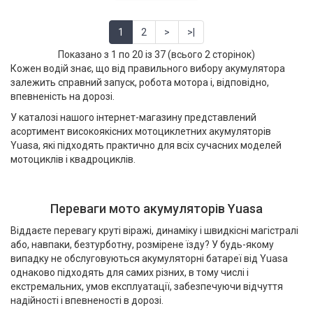
1
2
>
>|
Показано з 1 по 20 із 37 (всього 2 сторінок)
Кожен водій знає, що від правильного вибору акумулятора
залежить справний запуск, робота мотора і, відповідно,
впевненість на дорозі.
У каталозі нашого інтернет-магазину представлений
асортимент високоякісних мотоциклетних акумуляторів
Yuasa, які підходять практично для всіх сучасних моделей
мотоциклів і квадроциклів.
Переваги мото акумуляторів Yuasa
Віддаєте перевагу круті віражі, динаміку і швидкісні магістралі
або, навпаки, безтурботну, розмірене їзду? У будь-якому
випадку не обслуговуються акумуляторні батареї від Yuasa
однаково підходять для самих різних, в тому числі і
екстремальних, умов експлуатації, забезпечуючи відчуття
надійності і впевненості в дорозі.