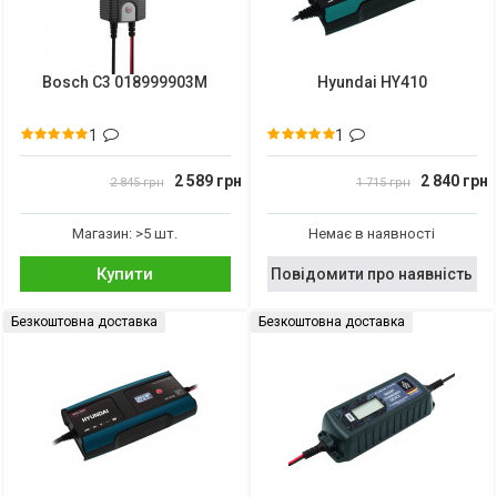
Bosch C3 018999903M
Hyundai HY410
1
1
2 589 грн
2 840 грн
2 845 грн
1 715 грн
Магазин: >5 шт.
Немає в наявності
Купити
Повідомити про наявність
Безкоштовна доставка
Безкоштовна доставка