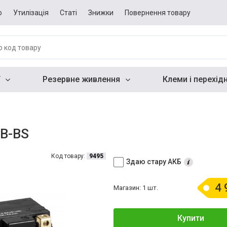
о
Утилізація
Статі
Знижки
Повернення товару
Резервне живлення
Клеми і перехід
9B-BS
Код товару:
9495
Здаю стару АКБ
4 
Магазин: 1 шт.
Купити