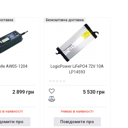
оставка
Безкоштовна доставка
elle AW05-1204
LogicPower LiFePO4 72V 10A
LP14593
2 899 грн
5 530 грн
 в наявності
Немає в наявності
домити про
Повідомити про