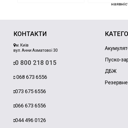
наявніс
КОНТАКТИ
КАТЕГО
м. Київ
Акумулят
вул. Анни Ахматової 30
Пуско-зар
0 800 218 015
ДБЖ
068 673 6556
Резервне
073 675 6556
066 673 6556
044 496 0126