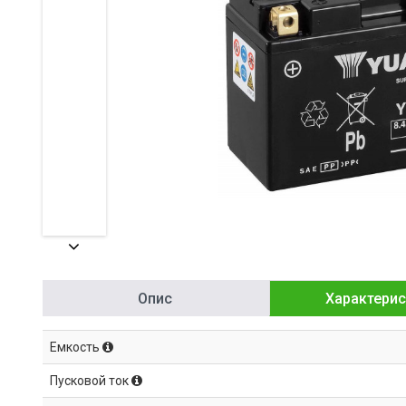
Опис
Характерис
Емкость
Пусковой ток