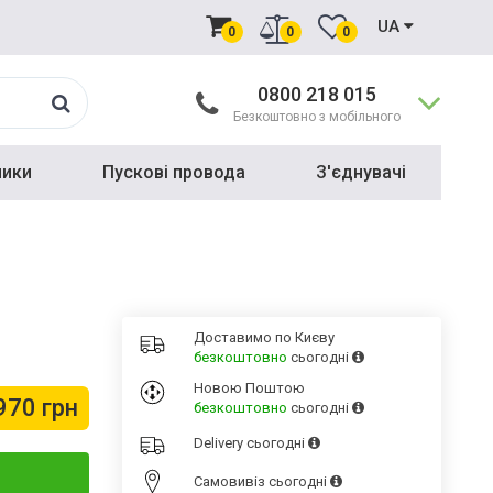
UA
0
0
0
0800 218 015
Безкоштовно з мобільного
ники
Пускові провода
З'єднувачі
Доставимо по Києву
безкоштовно
сьогодні
Новою Поштою
970 грн
безкоштовно
сьогодні
Delivery
сьогодні
Cамовивіз
сьогодні