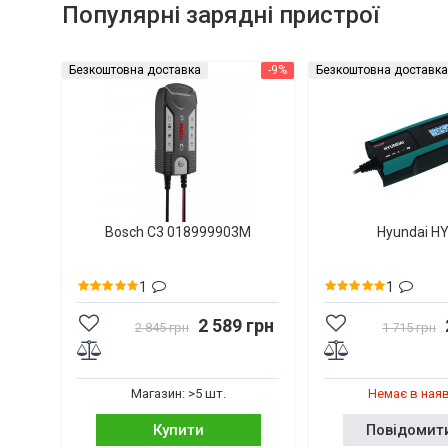
Популярні зарядні пристрої
Безкоштовна доставка
-9%
Безкоштовна доставка
Bosch C3 018999903M
Hyundai H
1
1
2 589 грн
2 845 грн
1 715 грн
Магазин: >5 шт.
Немає в ная
Купити
Повідомит