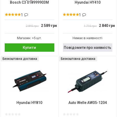
Bosch C3 018999903M
Hyundai HY410
1
1
2 589 грн
2 840 грн
2 845 грн
1 715 грн
Магазин: >5 шт.
Немає в наявності
Купити
Повідомити про наявність
Безкоштовна доставка
Безкоштовна доставка
Hyundai HY810
Auto Welle AW05-1204