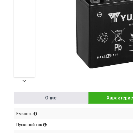
Опис
Характерис
Емкость
Пусковой ток