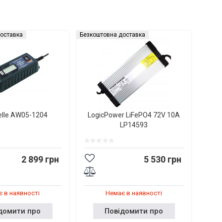
оставка
Безкоштовна доставка
elle AW05-1204
LogicPower LiFePO4 72V 10A
LP14593
2 899 грн
5 530 грн
 в наявності
Немає в наявності
домити про
Повідомити про