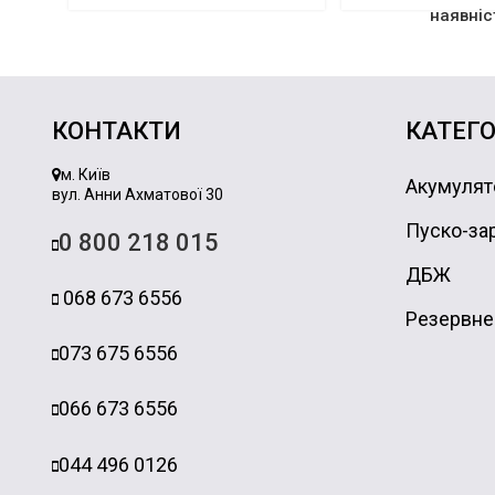
наявніс
КОНТАКТИ
КАТЕГО
м. Київ
Акумулят
вул. Анни Ахматової 30
Пуско-зар
0 800 218 015
ДБЖ
068 673 6556
Резервне
073 675 6556
066 673 6556
044 496 0126