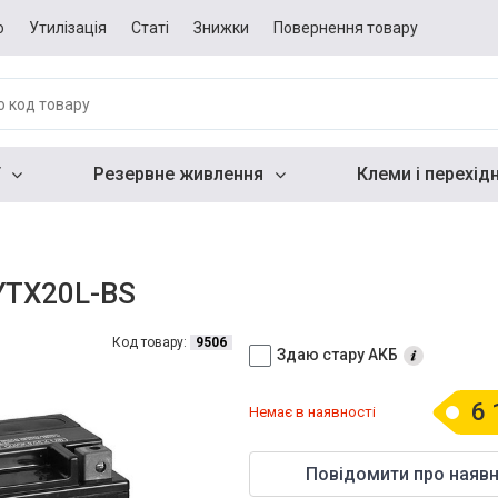
о
Утилізація
Статі
Знижки
Повернення товару
Резервне живлення
Клеми і перехід
YTX20L-BS
Код товару:
9506
Здаю стару АКБ
6 
Немає в наявності
Повідомити про наявн