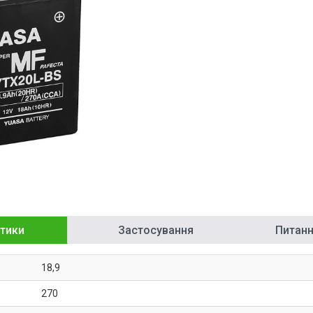
тики
Застосування
Питання
18,9
270