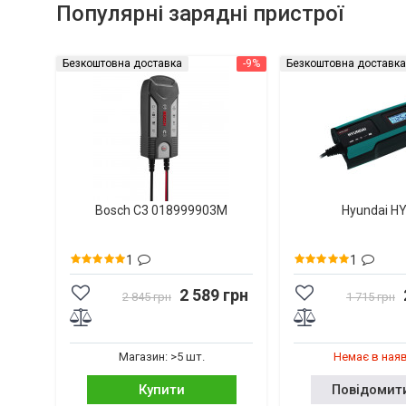
Популярні зарядні пристрої
Безкоштовна доставка
-9%
Безкоштовна доставка
Bosch C3 018999903M
Hyundai H
1
1
2 589 грн
2 845 грн
1 715 грн
Магазин: >5 шт.
Немає в ная
Купити
Повідомит