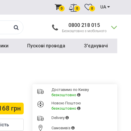
UA
0
0
0
0800 218 015
Безкоштовно з мобільного
ники
Пускові провода
З'єднувачі
Доставимо по Києву
безкоштовно
Новою Поштою
168 грн
безкоштовно
Delivery
ість
Cамовивіз