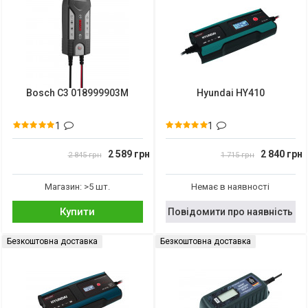
Bosch C3 018999903M
Hyundai HY410
1
1
2 589 грн
2 840 грн
2 845 грн
1 715 грн
Магазин: >5 шт.
Немає в наявності
Купити
Повідомити про наявність
Безкоштовна доставка
Безкоштовна доставка