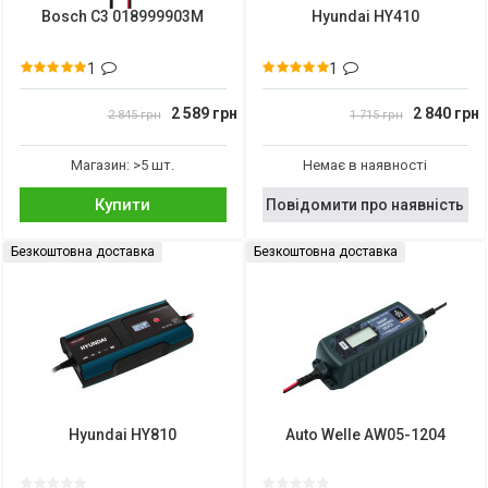
Bosch C3 018999903M
Hyundai HY410
1
1
2 589 грн
2 840 грн
2 845 грн
1 715 грн
Магазин: >5 шт.
Немає в наявності
Купити
Повідомити про наявність
Безкоштовна доставка
Безкоштовна доставка
Hyundai HY810
Auto Welle AW05-1204