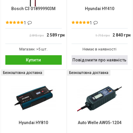
Bosch C3 018999903M
Hyundai HY410
1
1
2 589 грн
2 840 грн
2 845 грн
1 715 грн
Магазин: >5 шт.
Немає в наявності
Купити
Повідомити про наявність
Безкоштовна доставка
Безкоштовна доставка
Hyundai HY810
Auto Welle AW05-1204