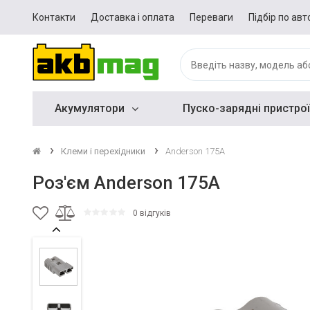
Контакти
Доставка і оплата
Переваги
Підбір по авт
Акумулятори
Пуско-зарядні пристрої
Клеми і перехідники
Anderson 175A
Роз'єм Anderson 175A
0 відгуків