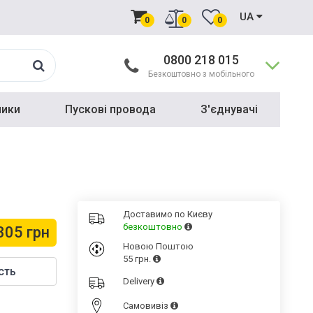
UA
0
0
0
0800 218 015
Безкоштовно з мобільного
ники
Пускові провода
З'єднувачі
Доставимо по Києву
безкоштовно
305 грн
Новою Поштою
55 грн.
сть
Delivery
Cамовивіз