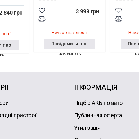
3 999 грн
2 840 грн
Немає в наявності
Немає
вності
Повідомити про
Пові
и про
наявність
н
ть
РІЇ
ІНФОРМАЦІЯ
ори
Підбір АКБ по авто
ядні пристрої
Публичная оферта
Утилізація