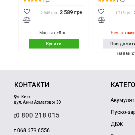
1
1
2 589 грн
2 845 грн
1 715 грн
Магазин: >5 шт.
Немає в ная
Купити
Повідомит
наявніс
КОНТАКТИ
КАТЕГО
м. Київ
Акумулят
вул. Анни Ахматової 30
Пуско-зар
0 800 218 015
ДБЖ
068 673 6556