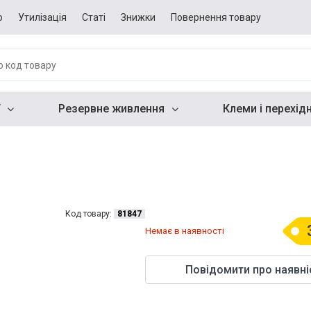
о
Утилізація
Статі
Знижки
Повернення товару
Резервне живлення
Клеми і перехід
Код товару:
81847
Немає в наявності
Повідомити про наявні