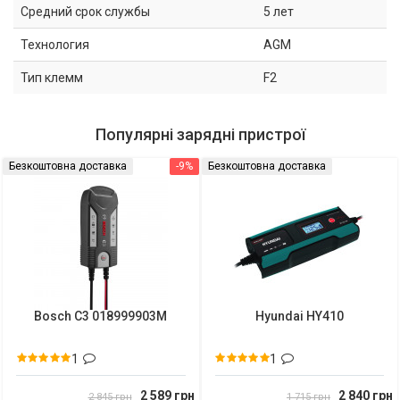
Средний срок службы
5 лет
Технология
AGM
Тип клемм
F2
Популярні зарядні пристрої
Безкоштовна доставка
-9%
Безкоштовна доставка
Bosch C3 018999903M
Hyundai HY410
1
1
2 589 грн
2 840 грн
2 845 грн
1 715 грн