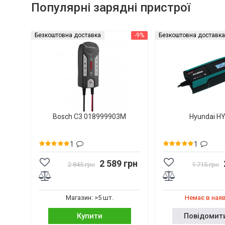
Популярні зарядні пристрої
Безкоштовна доставка
-9%
Безкоштовна доставка
Bosch C3 018999903M
Hyundai H
1
1
2 589 грн
2 845 грн
1 715 грн
Магазин: >5 шт.
Немає в ная
Купити
Повідомит