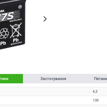
тики
Застосування
Питання
6,3
130