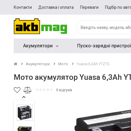
Контакти
Доставка і оплата
Переваги
Підбір по авт
Акумулятори
Пуско-зарядні пристрої
Акумулятори
Мото
Yuasa 6,3Ah YTZ7S
Мото акумулятор Yuasa 6,3Ah Y
0 відгуків