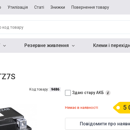
о
Утилізація
Статі
Знижки
Повернення товару
Резервне живлення
Клеми і перехід
TZ7S
Код товару:
9486
Здаю стару АКБ
5 
Немає в наявності
Повідомити про наявн