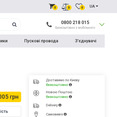
UA
0
0
0
0800 218 015
Безкоштовно з мобільного
ники
Пускові провода
З'єднувачі
Доставимо по Києву
безкоштовно
Новою Поштою
005 грн
безкоштовно
Delivery
ість
Cамовивіз