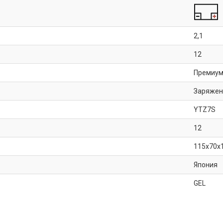
2,1
12
Премиу
Заряже
YTZ7S
12
115x70x
Япония
GEL