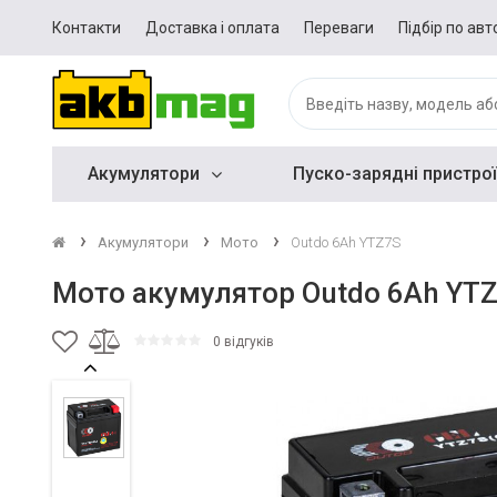
Контакти
Доставка і оплата
Переваги
Підбір по авт
Акумулятори
Пуско-зарядні пристрої
Акумулятори
Мото
Outdo 6Ah YTZ7S
Мото акумулятор Outdo 6Ah YT
0 відгуків