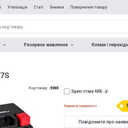
о
Утилізація
Статі
Знижки
Повернення товару
Резервне живлення
Клеми і перехід
Z7S
Код товару:
9365
Здаю стару АКБ
Немає в наявності
Повідомити про наявн