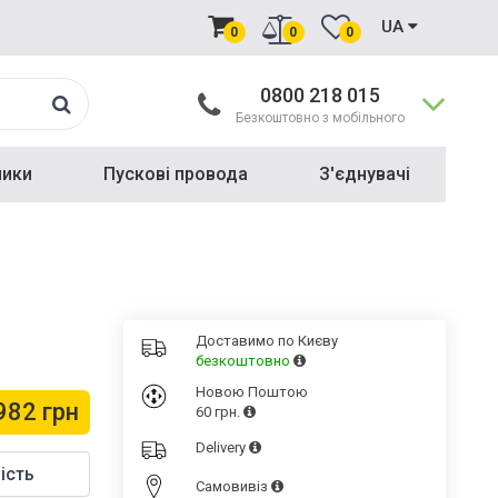
UA
0
0
0
0800 218 015
Безкоштовно з мобільного
ники
Пускові провода
З'єднувачі
Доставимо по Києву
безкоштовно
Новою Поштою
982 грн
60 грн.
Delivery
ість
Cамовивіз