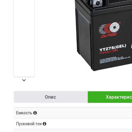
Опис
Характерис
Емкость
Пусковой ток