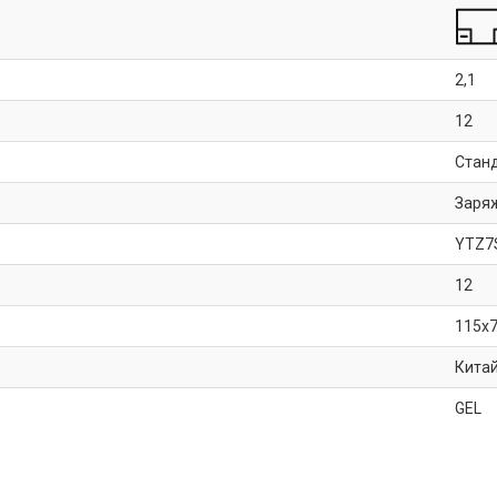
2,1
12
Стан
Заря
YTZ7
12
115x
Кита
GEL