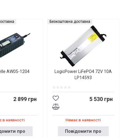
оставка
Безкоштовна доставка
elle AW05-1204
LogicPower LiFePO4 72V 10A
LP14593
2 899 грн
5 530 грн
 в наявності
Немає в наявності
домити про
Повідомити про