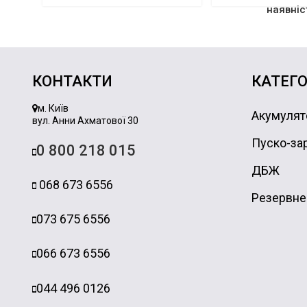
наявніс
КОНТАКТИ
КАТЕГО
м. Київ
Акумулят
вул. Анни Ахматової 30
Пуско-зар
0 800 218 015
ДБЖ
068 673 6556
Резервне
073 675 6556
066 673 6556
044 496 0126