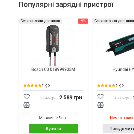
Популярні зарядні пристрої
Безкоштовна доставка
-9%
Безкоштовна доставка
Bosch C3 018999903M
Hyundai H
1
1
2 589 грн
2 845 грн
1 715 грн
Магазин: >5 шт.
Немає в ная
Купити
Повідомит