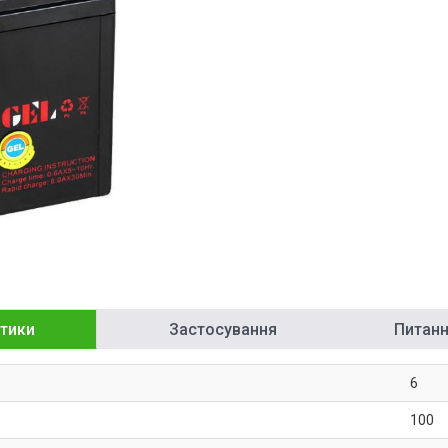
тики
Застосування
Питання
6
100