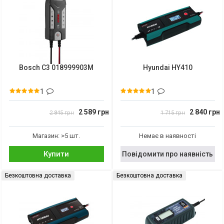
Bosch C3 018999903M
Hyundai HY410
1
1
2 589 грн
2 840 грн
2 845 грн
1 715 грн
Магазин: >5 шт.
Немає в наявності
Купити
Повідомити про наявність
Безкоштовна доставка
Безкоштовна доставка