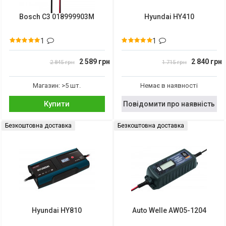
Bosch C3 018999903M
Hyundai HY410
1
1
2 589 грн
2 840 грн
2 845 грн
1 715 грн
Магазин: >5 шт.
Немає в наявності
Купити
Повідомити про наявність
Безкоштовна доставка
Безкоштовна доставка
Hyundai HY810
Auto Welle AW05-1204