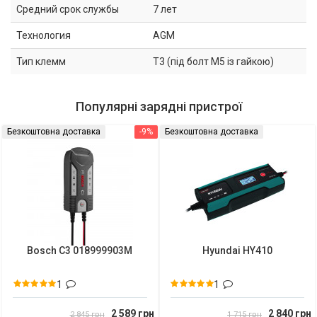
Средний срок службы
7 лет
Технология
AGM
Тип клемм
T3 (під болт М5 із гайкою)
Популярні зарядні пристрої
Безкоштовна доставка
-9%
Безкоштовна доставка
Bosch C3 018999903M
Hyundai HY410
1
1
2 589 грн
2 840 грн
2 845 грн
1 715 грн